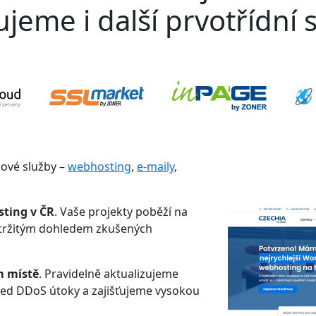
jeme i další prvotřídní s
gové služby –
webhosting
,
e-maily
,
sting v ČR
. Vaše projekty poběží na
etržitým dohledem zkušených
m místě
. Pravidelně aktualizujeme
řed DDoS útoky a zajišťujeme vysokou