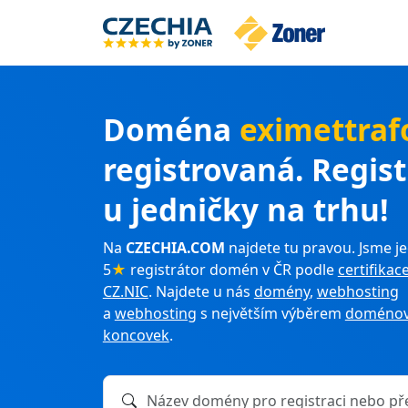
Doména
eximettraf
registrovaná. Regis
u jedničky na trhu!
Na
CZECHIA.COM
najdete tu pravou. Jsme je
5
★
registrátor domén v ČR podle
certifikac
CZ.NIC
. Najdete u nás
domény
,
webhosting
a
webhosting
s největším výběrem
doménov
koncovek
.
Název domény k registraci nebo převodu