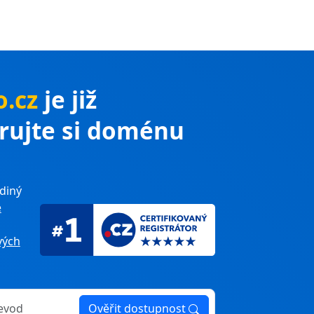
o.cz
je již
trujte si doménu
diný
e
ých
Ověřit dostupnost