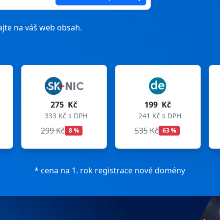
jte na váš web obsah.
199 Kč
199 Kč
241 Kč s DPH
241 Kč s DPH
535 Kč
699 Kč
63 %
72 %
* cena na 1. rok registrace nové domény